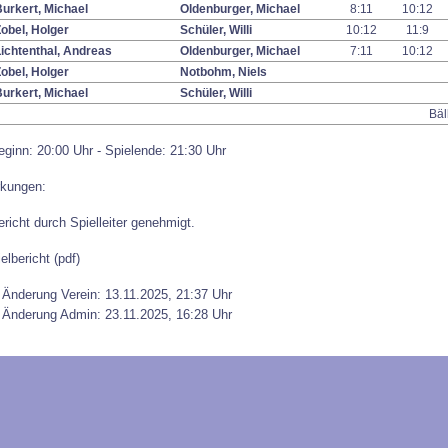
urkert, Michael
Oldenburger, Michael
8:11
10:12
obel, Holger
Schüler, Willi
10:12
11:9
ichtenthal, Andreas
Oldenburger, Michael
7:11
10:12
obel, Holger
Notbohm, Niels
urkert, Michael
Schüler, Willi
Bäl
eginn: 20:00 Uhr - Spielende: 21:30 Uhr
kungen:
ericht durch Spielleiter genehmigt.
elbericht (pdf)
 Änderung Verein: 13.11.2025, 21:37 Uhr
 Änderung Admin: 23.11.2025, 16:28 Uhr