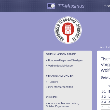
TT-Maximus
Ho
Home
>
c
SPIELKLASSEN 2020/21
Tisc
Bundes-/Regional-/Oberligen
Vorg
Verbandsspielklassen
Wolf
VERANSTALTUNGEN
Spielb
Turniere
W
mini-Meisterschaften
1-1
B
2-2
L
VEREINE
3-3
Z
Adressen, Mannschaften,
Spieler, Ergebnisse
2-1
L