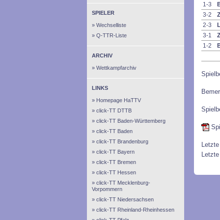
1-3
B
SPIELER
3-2
Z
2-3
L
Wechselliste
3-1
Z
Q-TTR-Liste
1-2
B
ARCHIV
Wettkampfarchiv
Spielb
LINKS
Bemer
Homepage HaTTV
Spielb
click-TT DTTB
click-TT Baden-Württemberg
Spi
click-TT Baden
click-TT Brandenburg
Letzte
click-TT Bayern
Letzte
click-TT Bremen
click-TT Hessen
click-TT Mecklenburg-
Vorpommern
click-TT Niedersachsen
click-TT Rheinland-Rheinhessen