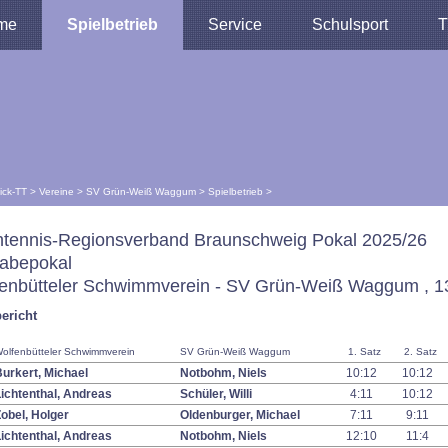
me
Spielbetrieb
Service
Schulsport
T
lick-TT
>
Vereine
>
SV Grün-Weiß Waggum
>
Spielbetrieb
>
htennis-Regionsverband Braunschweig Pokal 2025/26
abepokal
enbütteler Schwimmverein - SV Grün-Weiß Waggum , 13
ericht
olfenbütteler Schwimmverein
SV Grün-Weiß Waggum
1. Satz
2. Satz
urkert, Michael
Notbohm, Niels
10:12
10:12
ichtenthal, Andreas
Schüler, Willi
4:11
10:12
obel, Holger
Oldenburger, Michael
7:11
9:11
ichtenthal, Andreas
Notbohm, Niels
12:10
11:4