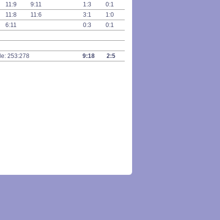
11:9
9:11
1:3
0:1
11:8
11:6
3:1
1:0
6:11
0:3
0:1
le: 253:278
9:18
2:5