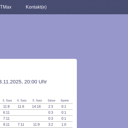
TMax
Kontakt(e)
.11.2025, 20:00 Uhr
3. Satz
4. Satz
5. Satz
Sätze
Spiele
11:8
11:6
14:16
2:3
0:1
6:11
0:3
0:1
7:11
0:3
0:1
9:11
7:11
11:9
3:2
1:0