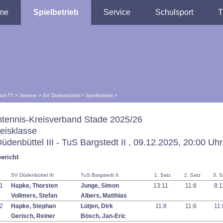
me
Spielbetrieb
Service
Schulsport
T
lick-TT
>
Vereine
>
SV Düdenbüttel
>
Spielbetrieb
>
htennis-Kreisverband Stade 2025/26
reisklasse
üdenbüttel III - TuS Bargstedt II , 09.12.2025, 20:00 Uhr
ericht
SV Düdenbüttel III
TuS Bargstedt II
1. Satz
2. Satz
3. S
1
Hapke, Thorsten
Junge, Simon
13:11
11:8
8:
Vollmers, Stefan
Albers, Matthias
2
Hapke, Stephan
Lütjen, Dirk
11:8
11:6
11
Gerisch, Reiner
Bösch, Jan-Eric