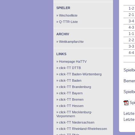
SPIELER
1-2
2-1
Wechselliste
3-4
Q-TTR-Liste
4-3
1-1
ARCHIV
2-2
Wettkampfarchiv
3-3
4-4
LINKS
Homepage HaTTV
click-TT DTTB
Spielb
click-TT Baden-Württemberg
click-TT Baden
Bemer
click-TT Brandenburg
Spielb
click-TT Bayern
click-TT Bremen
Spi
click-TT Hessen
click-TT Mecklenburg-
Letzte
Vorpommern
Letzte
click-TT Niedersachsen
click-TT Rheinland-Rheinhessen