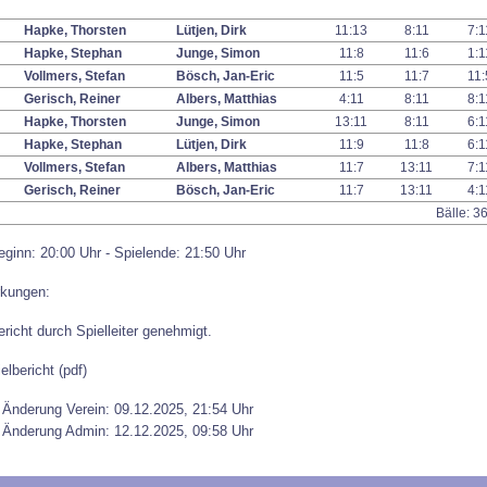
Hapke, Thorsten
Lütjen, Dirk
11:13
8:11
7:
Hapke, Stephan
Junge, Simon
11:8
11:6
1:
Vollmers, Stefan
Bösch, Jan-Eric
11:5
11:7
11
Gerisch, Reiner
Albers, Matthias
4:11
8:11
8:
Hapke, Thorsten
Junge, Simon
13:11
8:11
6:
Hapke, Stephan
Lütjen, Dirk
11:9
11:8
6:
Vollmers, Stefan
Albers, Matthias
11:7
13:11
7:
Gerisch, Reiner
Bösch, Jan-Eric
11:7
13:11
4:
Bälle: 
eginn: 20:00 Uhr - Spielende: 21:50 Uhr
kungen:
ericht durch Spielleiter genehmigt.
elbericht (pdf)
 Änderung Verein: 09.12.2025, 21:54 Uhr
 Änderung Admin: 12.12.2025, 09:58 Uhr