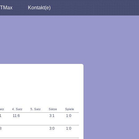
TMax
Kontakt(e)
atz
4. Satz
5. Satz
Sätze
Spiele
11
11:6
3:1
1:0
:8
3:0
1:0