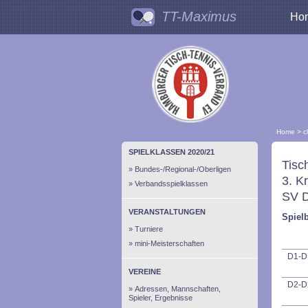
TT-Maximus
Ho
Home
>
c
SPIELKLASSEN 2020/21
Tisc
Bundes-/Regional-/Oberligen
3. K
Verbandsspielklassen
SV D
VERANSTALTUNGEN
Spielb
Turniere
mini-Meisterschaften
D1-D
VEREINE
D2-D
Adressen, Mannschaften,
Spieler, Ergebnisse