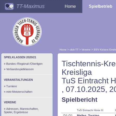
TT-Maximus
Home
Spielbetrieb
Home
>
click-TT
>
Vereine
>
BSV Kickers Emd
SPIELKLASSEN 2020/21
Tischtennis-Kr
Bundes-/Regional-/Oberligen
Verbandsspielklassen
Kreisliga
TuS Eintracht H
VERANSTALTUNGEN
Turniere
, 07.10.2025, 2
mini-Meisterschaften
Spielbericht
VEREINE
Adressen, Mannschaften,
TuS Eintracht Hinte III
Spieler, Ergebnisse
D1-D1
Melles, Torsten