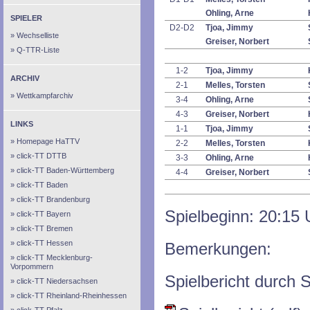
Ohling, Arne
SPIELER
D2-D2
Tjoa, Jimmy
Wechselliste
Greiser, Norbert
Q-TTR-Liste
1-2
Tjoa, Jimmy
ARCHIV
2-1
Melles, Torsten
Wettkampfarchiv
3-4
Ohling, Arne
4-3
Greiser, Norbert
LINKS
1-1
Tjoa, Jimmy
Homepage HaTTV
2-2
Melles, Torsten
click-TT DTTB
3-3
Ohling, Arne
click-TT Baden-Württemberg
4-4
Greiser, Norbert
click-TT Baden
click-TT Brandenburg
Spielbeginn: 20:15 
click-TT Bayern
click-TT Bremen
click-TT Hessen
Bemerkungen:
click-TT Mecklenburg-
Vorpommern
Spielbericht durch S
click-TT Niedersachsen
click-TT Rheinland-Rheinhessen