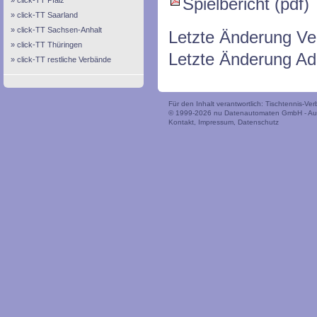
Spielbericht (pdf)
click-TT Pfalz
click-TT Saarland
click-TT Sachsen-Anhalt
Letzte Änderung Ve
click-TT Thüringen
Letzte Änderung Ad
click-TT restliche Verbände
Für den Inhalt verantwortlich: Tischtennis-V
© 1999-2026
nu Datenautomaten GmbH - Auto
Kontakt
,
Impressum
,
Datenschutz