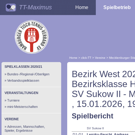
TT-Maximus
Home
Spielbetrieb
Home
>
click-TT
>
Vereine
>
Mecklenburger Sti
SPIELKLASSEN 2020/21
Bezirk West 20
Bundes-/Regional-/Oberligen
Verbandsspielklassen
Bezirksklasse 
SV Sukow II - 
VERANSTALTUNGEN
Turniere
, 15.01.2026, 1
mini-Meisterschaften
Spielbericht
VEREINE
Adressen, Mannschaften,
SV Sukow II
Spieler, Ergebnisse
D1-D1
Lenzky-Feucht, Andreas