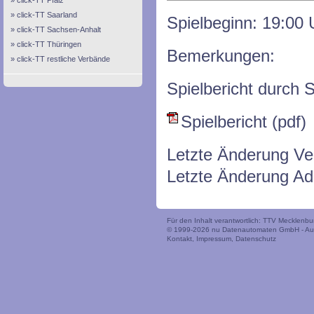
click-TT Pfalz
click-TT Saarland
Spielbeginn: 19:00 
click-TT Sachsen-Anhalt
click-TT Thüringen
Bemerkungen:
click-TT restliche Verbände
Spielbericht durch S
Spielbericht (pdf)
Letzte Änderung Ve
Letzte Änderung Ad
Für den Inhalt verantwortlich: TTV Mecklen
© 1999-2026
nu Datenautomaten GmbH - Auto
Kontakt
,
Impressum
,
Datenschutz