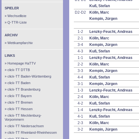
Kuß, Stefan
SPIELER
D2-D2
Kölln, Marc
Wechselliste
Kempin, Jürgen
Q-TTR-Liste
1-2
Lenzky-Feucht, Andreas
ARCHIV
2-1
Kölln, Marc
Wettkampfarchiv
3-4
Kempin, Jürgen
4-3
Kuß, Stefan
LINKS
1-1
Lenzky-Feucht, Andreas
Homepage HaTTV
2-2
Kölln, Marc
click-TT DTTB
3-3
Kempin, Jürgen
click-TT Baden-Württemberg
4-4
Kuß, Stefan
click-TT Baden
3-1
Kempin, Jürgen
click-TT Brandenburg
1-3
Lenzky-Feucht, Andreas
click-TT Bayern
2-4
Kölln, Marc
click-TT Bremen
4-2
Kuß, Stefan
click-TT Hessen
1-4
Lenzky-Feucht, Andreas
click-TT Mecklenburg-
4-1
Kuß, Stefan
Vorpommern
2-3
Kölln, Marc
click-TT Niedersachsen
3-2
Kempin, Jürgen
click-TT Rheinland-Rheinhessen