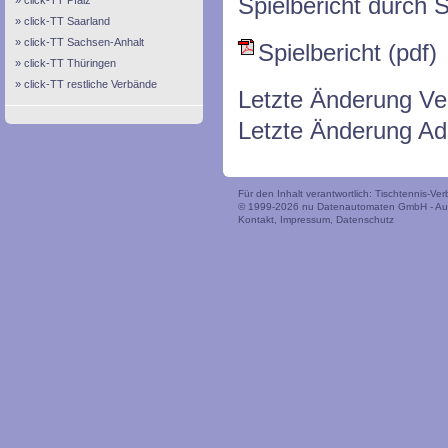
Spielbericht durch S
click-TT Pfalz
click-TT Saarland
click-TT Sachsen-Anhalt
Spielbericht (pdf)
click-TT Thüringen
click-TT restliche Verbände
Letzte Änderung Ve
Letzte Änderung Ad
Für den Inhalt verantwortlich: Tischtennis-V
© 1999-2026
nu Datenautomaten GmbH - Auto
Kontakt
,
Impressum
,
Datenschutz