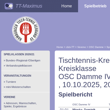
TT-Maximus
Home
Spielbetrieb
Home
>
click-TT
>
Vereine
>
OSC Damme
>
Spi
SPIELKLASSEN 2020/21
Tischtennis-Kr
Bundes-/Regional-/Oberligen
Verbandsspielklassen
Kreisklasse
OSC Damme IV -
VERANSTALTUNGEN
Turniere
, 10.10.2025, 2
mini-Meisterschaften
Spielbericht
VEREINE
Adressen, Mannschaften,
OSC Damme IV
T
Spieler, Ergebnisse
D1-D1
Mioska, Dominik