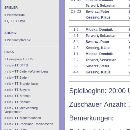
Terwort, Sebastian
SPIELER
D2-D2
Swiercz, Peter
Wechselliste
Kessing, Klaus
Q-TTR-Liste
1-2
Mioska, Dominik
ARCHIV
2-1
Terwort, Sebastian
Wettkampfarchiv
3-4
Swiercz, Peter
4-3
Kessing, Klaus
LINKS
1-1
Mioska, Dominik
Homepage HaTTV
2-2
Terwort, Sebastian
click-TT DTTB
3-3
Swiercz, Peter
click-TT Baden-Württemberg
4-4
Kessing, Klaus
click-TT Baden
click-TT Brandenburg
Spielbeginn: 20:00 
click-TT Bayern
click-TT Bremen
click-TT Hessen
Zuschauer-Anzahl: 
click-TT Mecklenburg-
Vorpommern
Bemerkungen:
click-TT Niedersachsen
click-TT Rheinland-Rheinhessen