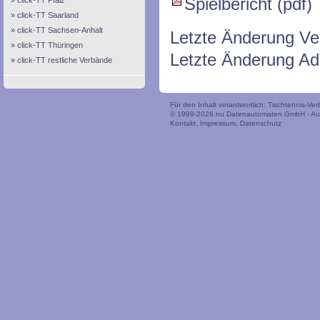
Spielbericht (pdf)
click-TT Pfalz
click-TT Saarland
click-TT Sachsen-Anhalt
Letzte Änderung Ver
click-TT Thüringen
Letzte Änderung Ad
click-TT restliche Verbände
Für den Inhalt verantwortlich: Tischtennis-V
© 1999-2026
nu Datenautomaten GmbH - Auto
Kontakt
,
Impressum
,
Datenschutz