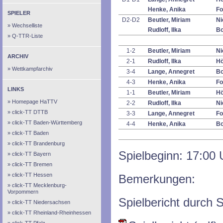
Henke, Anika
Fo
SPIELER
D2-D2
Beutler, Miriam
Ni
Wechselliste
Rudloff, Ilka
Bo
Q-TTR-Liste
1-2
Beutler, Miriam
Ni
ARCHIV
2-1
Rudloff, Ilka
Hö
Wettkampfarchiv
3-4
Lange, Annegret
Bo
4-3
Henke, Anika
Fo
LINKS
1-1
Beutler, Miriam
Hö
Homepage HaTTV
2-2
Rudloff, Ilka
Ni
click-TT DTTB
3-3
Lange, Annegret
Fo
click-TT Baden-Württemberg
4-4
Henke, Anika
Bo
click-TT Baden
click-TT Brandenburg
Spielbeginn: 17:00 
click-TT Bayern
click-TT Bremen
click-TT Hessen
Bemerkungen:
click-TT Mecklenburg-
Vorpommern
Spielbericht durch S
click-TT Niedersachsen
click-TT Rheinland-Rheinhessen