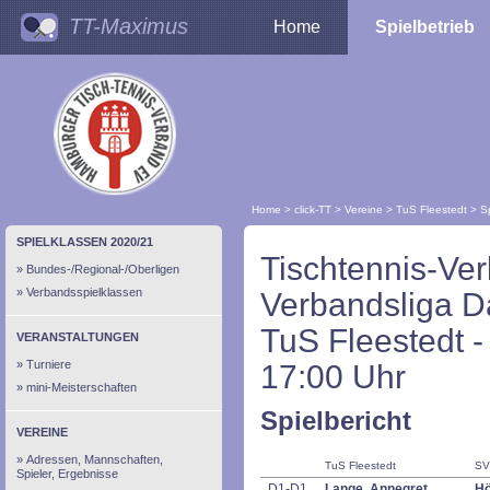
TT-Maximus
Home
Spielbetrieb
Home
>
click-TT
>
Vereine
>
TuS Fleestedt
>
S
SPIELKLASSEN 2020/21
Tischtennis-Ve
Bundes-/Regional-/Oberligen
Verbandsspielklassen
Verbandsliga 
TuS Fleestedt -
VERANSTALTUNGEN
Turniere
17:00 Uhr
mini-Meisterschaften
Spielbericht
VEREINE
Adressen, Mannschaften,
TuS Fleestedt
SV
Spieler, Ergebnisse
D1-D1
Lange, Annegret
Hö