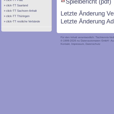
Spielbericht (pdf)
click-TT Pfalz
click-TT Saarland
click-TT Sachsen-Anhalt
Letzte Änderung Ve
click-TT Thüringen
Letzte Änderung Ad
click-TT restliche Verbände
Für den Inhalt verantwortlich: Tischtennis-V
© 1999-2026
nu Datenautomaten GmbH - Auto
Kontakt
,
Impressum
,
Datenschutz