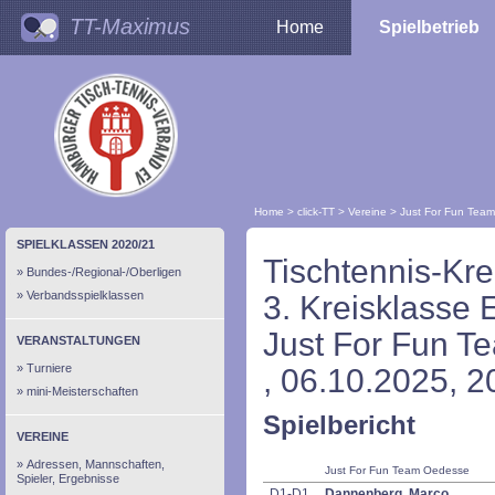
TT-Maximus
Home
Spielbetrieb
Home
>
click-TT
>
Vereine
>
Just For Fun Tea
SPIELKLASSEN 2020/21
Tischtennis-Kr
Bundes-/Regional-/Oberligen
Verbandsspielklassen
3. Kreisklasse
Just For Fun T
VERANSTALTUNGEN
Turniere
, 06.10.2025, 2
mini-Meisterschaften
Spielbericht
VEREINE
Adressen, Mannschaften,
Just For Fun Team Oedesse
Spieler, Ergebnisse
D1-D1
Dannenberg, Marco