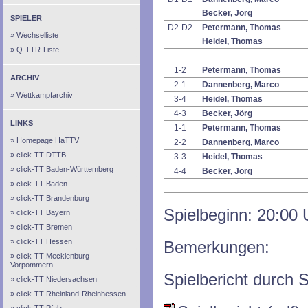
Becker, Jörg
SPIELER
D2-D2
Petermann, Thomas
Wechselliste
Heidel, Thomas
Q-TTR-Liste
1-2
Petermann, Thomas
ARCHIV
2-1
Dannenberg, Marco
Wettkampfarchiv
3-4
Heidel, Thomas
4-3
Becker, Jörg
LINKS
1-1
Petermann, Thomas
Homepage HaTTV
2-2
Dannenberg, Marco
click-TT DTTB
3-3
Heidel, Thomas
click-TT Baden-Württemberg
4-4
Becker, Jörg
click-TT Baden
click-TT Brandenburg
Spielbeginn: 20:00 
click-TT Bayern
click-TT Bremen
click-TT Hessen
Bemerkungen:
click-TT Mecklenburg-
Vorpommern
Spielbericht durch S
click-TT Niedersachsen
click-TT Rheinland-Rheinhessen