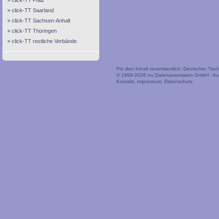
click-TT Pfalz
click-TT Saarland
click-TT Sachsen-Anhalt
click-TT Thüringen
click-TT restliche Verbände
Für den Inhalt verantwortlich: Deutscher Tis
© 1999-2026
nu Datenautomaten GmbH - Auto
Kontakt
,
Impressum
,
Datenschutz