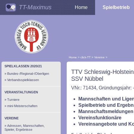
TT-Maximus
Home
Spielbetrieb
Home
>
click-TT
>
Vereine
>
SPIELKLASSEN 2020/21
TTV Schleswig-Holstein
Bundes-/Regional-/Oberligen
SSV Nübbel
Verbandsspielklassen
VNr.: 71434, Gründungsjahr: 
VERANSTALTUNGEN
Mannschaften und Ligen
Turniere
Spielbetrieb und Ergebn
mini-Meisterschaften
Mannschaftsmeldungen 
Vereinsfunktionäre
VEREINE
Vereinsangebote und K
Adressen, Mannschaften,
Spieler, Ergebnisse