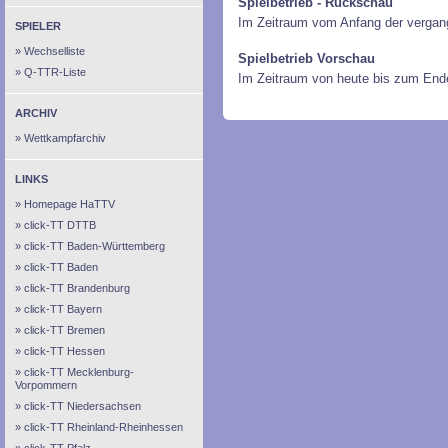
Spielbetrieb - Rückschau
Im Zeitraum vom Anfang der vergan
SPIELER
Wechselliste
Spielbetrieb Vorschau
Q-TTR-Liste
Im Zeitraum von heute bis zum End
ARCHIV
Wettkampfarchiv
LINKS
Homepage HaTTV
click-TT DTTB
click-TT Baden-Württemberg
click-TT Baden
click-TT Brandenburg
click-TT Bayern
click-TT Bremen
click-TT Hessen
click-TT Mecklenburg-
Vorpommern
click-TT Niedersachsen
click-TT Rheinland-Rheinhessen