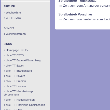
Spielbetrieb - Rückschau
Im Zeitraum vom Anfang der vergan
SPIELER
Wechselliste
Spielbetrieb Vorschau
Q-TTR-Liste
Im Zeitraum von heute bis zum End
ARCHIV
Wettkampfarchiv
LINKS
Homepage HaTTV
click-TT DTTB
click-TT Baden-Württemberg
click-TT Baden
click-TT Brandenburg
click-TT Bayern
click-TT Bremen
click-TT Hessen
click-TT Mecklenburg-
Vorpommern
click-TT Niedersachsen
click-TT Rheinland-Rheinhessen