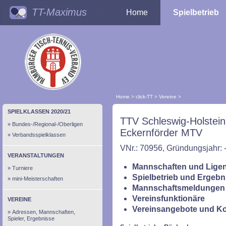
TT-Maximus
Home
Spielbetrieb
Home
>
click-TT
>
Vereine
>
SPIELKLASSEN 2020/21
TTV Schleswig-Holstein
Bundes-/Regional-/Oberligen
Eckernförder MTV
Verbandsspielklassen
VNr.: 70956, Gründungsjahr: 
VERANSTALTUNGEN
Mannschaften und Ligen
Turniere
Spielbetrieb und Ergebn
mini-Meisterschaften
Mannschaftsmeldungen 
Vereinsfunktionäre
VEREINE
Vereinsangebote und K
Adressen, Mannschaften,
Spieler, Ergebnisse