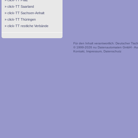
click-TT Pfalz
click-TT Saarland
click-TT Sachsen-Anhalt
click-TT Thüringen
click-TT restliche Verbände
Für den Inhalt verantwortlich: Deutscher Tis
© 1999-2026
nu Datenautomaten GmbH - Auto
Kontakt
,
Impressum
,
Datenschutz