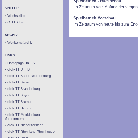
Spielbetrieb - Rückschau
Im Zeitraum vom Anfang der vergan
SPIELER
Wechselliste
Spielbetrieb Vorschau
Q-TTR-Liste
Im Zeitraum von heute bis zum End
ARCHIV
Wettkampfarchiv
LINKS
Homepage HaTTV
click-TT DTTB
click-TT Baden-Württemberg
click-TT Baden
click-TT Brandenburg
click-TT Bayern
click-TT Bremen
click-TT Hessen
click-TT Mecklenburg-
Vorpommern
click-TT Niedersachsen
click-TT Rheinland-Rheinhessen