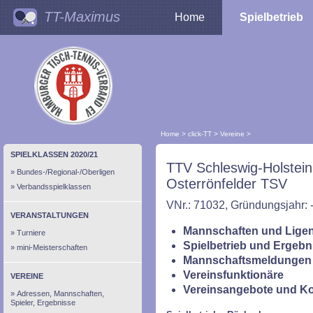
TT-Maximus
Home
Spielbetrieb
Home
>
click-TT
>
Vereine
>
SPIELKLASSEN 2020/21
TTV Schleswig-Holstein
Bundes-/Regional-/Oberligen
Osterrönfelder TSV
Verbandsspielklassen
VNr.: 71032, Gründungsjahr: 
VERANSTALTUNGEN
Mannschaften und Ligen
Turniere
Spielbetrieb und Ergebn
mini-Meisterschaften
Mannschaftsmeldungen 
Vereinsfunktionäre
VEREINE
Vereinsangebote und K
Adressen, Mannschaften,
Spieler, Ergebnisse