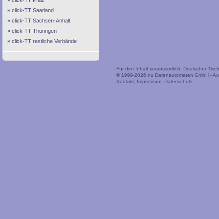
click-TT Pfalz
click-TT Saarland
click-TT Sachsen-Anhalt
click-TT Thüringen
click-TT restliche Verbände
Für den Inhalt verantwortlich: Deutscher Tis
© 1999-2026
nu Datenautomaten GmbH - Auto
Kontakt
,
Impressum
,
Datenschutz