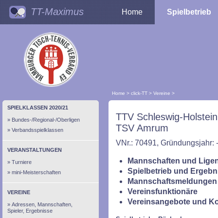
TT-Maximus
Home
Spielbetrieb
Home
>
click-TT
>
Vereine
>
SPIELKLASSEN 2020/21
TTV Schleswig-Holstein
Bundes-/Regional-/Oberligen
TSV Amrum
Verbandsspielklassen
VNr.: 70491, Gründungsjahr: 
VERANSTALTUNGEN
Mannschaften und Ligen
Turniere
Spielbetrieb und Ergebn
mini-Meisterschaften
Mannschaftsmeldungen 
Vereinsfunktionäre
VEREINE
Vereinsangebote und K
Adressen, Mannschaften,
Spieler, Ergebnisse