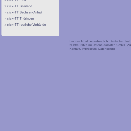
click-TT Pfalz
click-TT Saarland
click-TT Sachsen-Anhalt
click-TT Thüringen
click-TT restliche Verbände
Für den Inhalt verantwortlich: Deutscher Tis
© 1999-2026
nu Datenautomaten GmbH - Auto
Kontakt
,
Impressum
,
Datenschutz