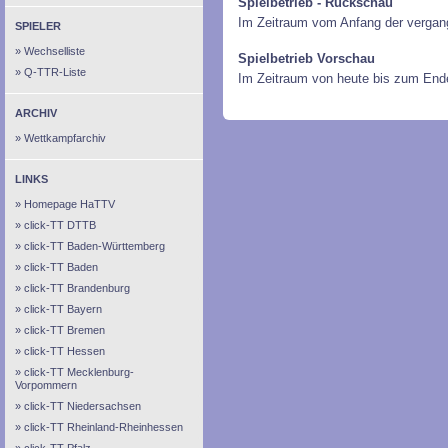
Spielbetrieb - Rückschau
Im Zeitraum vom Anfang der vergan
SPIELER
Wechselliste
Spielbetrieb Vorschau
Q-TTR-Liste
Im Zeitraum von heute bis zum End
ARCHIV
Wettkampfarchiv
LINKS
Homepage HaTTV
click-TT DTTB
click-TT Baden-Württemberg
click-TT Baden
click-TT Brandenburg
click-TT Bayern
click-TT Bremen
click-TT Hessen
click-TT Mecklenburg-
Vorpommern
click-TT Niedersachsen
click-TT Rheinland-Rheinhessen