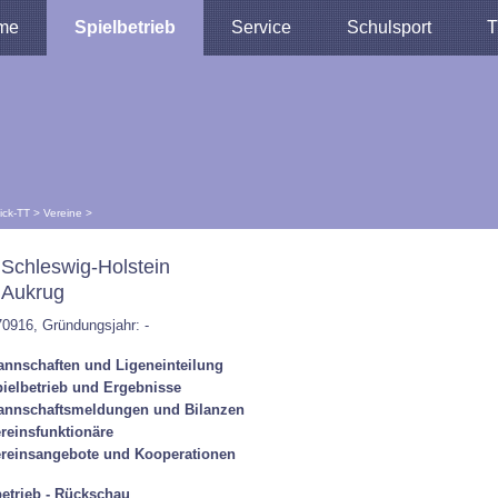
me
Spielbetrieb
Service
Schulsport
T
lick-TT
>
Vereine
>
Schleswig-Holstein
 Aukrug
70916, Gründungsjahr: -
nnschaften und Ligeneinteilung
ielbetrieb und Ergebnisse
annschaftsmeldungen und Bilanzen
reinsfunktionäre
reinsangebote und Kooperationen
betrieb - Rückschau