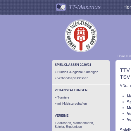
TT-Maximus
Ho
Home
>
c
SPIELKLASSEN 2020/21
TTV 
Bundes-/Regional-/Oberligen
TSV
Verbandsspielklassen
VNr.: 
VERANSTALTUNGEN
Ma
Turniere
Sp
mini-Meisterschaften
M
Ve
VEREINE
Ve
Adressen, Mannschaften,
Spieler, Ergebnisse
Spiel