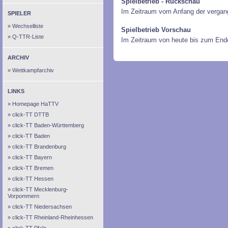
Spielbetrieb - Rückschau
Im Zeitraum vom Anfang der vergan
SPIELER
Wechselliste
Spielbetrieb Vorschau
Q-TTR-Liste
Im Zeitraum von heute bis zum End
ARCHIV
Wettkampfarchiv
LINKS
Homepage HaTTV
click-TT DTTB
click-TT Baden-Württemberg
click-TT Baden
click-TT Brandenburg
click-TT Bayern
click-TT Bremen
click-TT Hessen
click-TT Mecklenburg-
Vorpommern
click-TT Niedersachsen
click-TT Rheinland-Rheinhessen