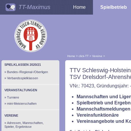
TT-Maximus
Home
Spielbetrieb
Home
>
click-TT
>
Vereine
>
SPIELKLASSEN 2020/21
TTV Schleswig-Holstein
Bundes-/Regional-/Oberligen
TSV Drelsdorf-Ahrensh
Verbandsspielklassen
VNr.: 70423, Gründungsjahr: 
VERANSTALTUNGEN
Mannschaften und Ligen
Turniere
Spielbetrieb und Ergebn
mini-Meisterschaften
Mannschaftsmeldungen 
Vereinsfunktionäre
VEREINE
Vereinsangebote und K
Adressen, Mannschaften,
Spieler, Ergebnisse