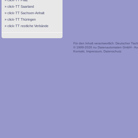
click-TT Pfalz
click-TT Saarland
click-TT Sachsen-Anhalt
click-TT Thüringen
click-TT restliche Verbände
Für den Inhalt verantwortlich: Deutscher Tis
© 1999-2026
nu Datenautomaten GmbH - Auto
Kontakt
,
Impressum
,
Datenschutz