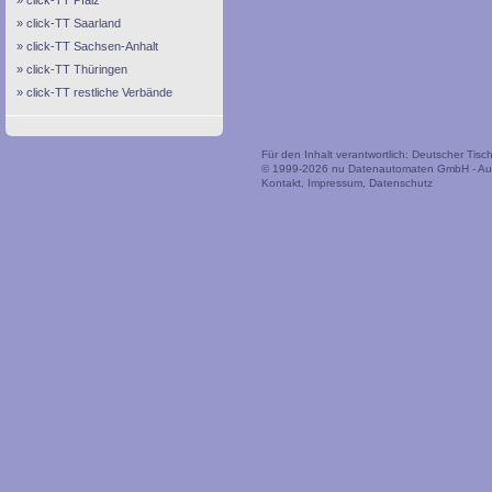
click-TT Pfalz
click-TT Saarland
click-TT Sachsen-Anhalt
click-TT Thüringen
click-TT restliche Verbände
Für den Inhalt verantwortlich: Deutscher Tis
© 1999-2026
nu Datenautomaten GmbH - Auto
Kontakt
,
Impressum
,
Datenschutz