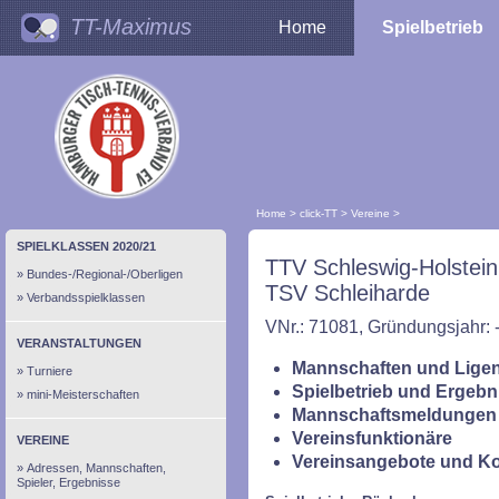
TT-Maximus
Home
Spielbetrieb
Home
>
click-TT
>
Vereine
>
SPIELKLASSEN 2020/21
TTV Schleswig-Holstein
Bundes-/Regional-/Oberligen
TSV Schleiharde
Verbandsspielklassen
VNr.: 71081, Gründungsjahr: 
VERANSTALTUNGEN
Mannschaften und Ligen
Turniere
Spielbetrieb und Ergebn
mini-Meisterschaften
Mannschaftsmeldungen 
Vereinsfunktionäre
VEREINE
Vereinsangebote und K
Adressen, Mannschaften,
Spieler, Ergebnisse