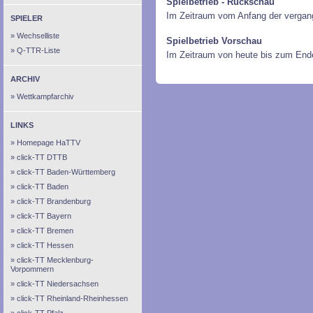
Spielbetrieb - Rückschau
Im Zeitraum vom Anfang der vergan
SPIELER
Wechselliste
Spielbetrieb Vorschau
Q-TTR-Liste
Im Zeitraum von heute bis zum End
ARCHIV
Wettkampfarchiv
LINKS
Homepage HaTTV
click-TT DTTB
click-TT Baden-Württemberg
click-TT Baden
click-TT Brandenburg
click-TT Bayern
click-TT Bremen
click-TT Hessen
click-TT Mecklenburg-
Vorpommern
click-TT Niedersachsen
click-TT Rheinland-Rheinhessen