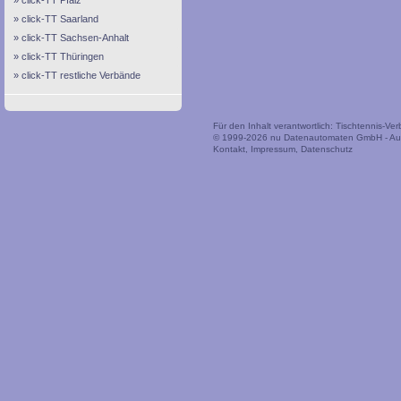
click-TT Pfalz
click-TT Saarland
click-TT Sachsen-Anhalt
click-TT Thüringen
click-TT restliche Verbände
Für den Inhalt verantwortlich: Tischtennis-V
© 1999-2026
nu Datenautomaten GmbH - Auto
Kontakt
,
Impressum
,
Datenschutz