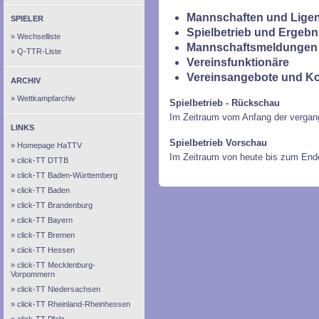
Mannschaften und Ligen
SPIELER
Spielbetrieb und Ergebn
Wechselliste
Mannschaftsmeldungen 
Q-TTR-Liste
Vereinsfunktionäre
Vereinsangebote und K
ARCHIV
Wettkampfarchiv
Spielbetrieb - Rückschau
Im Zeitraum vom Anfang der vergan
LINKS
Spielbetrieb Vorschau
Homepage HaTTV
Im Zeitraum von heute bis zum End
click-TT DTTB
click-TT Baden-Württemberg
click-TT Baden
click-TT Brandenburg
click-TT Bayern
click-TT Bremen
click-TT Hessen
click-TT Mecklenburg-
Vorpommern
click-TT Niedersachsen
click-TT Rheinland-Rheinhessen