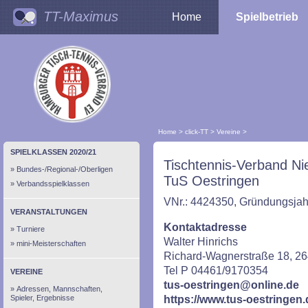
TT-Maximus
Home
Spielbetrieb
Home
>
click-TT
>
Vereine
>
SPIELKLASSEN 2020/21
Tischtennis-Verband Ni
Bundes-/Regional-/Oberligen
TuS Oestringen
Verbandsspielklassen
VNr.: 4424350, Gründungsjah
VERANSTALTUNGEN
Kontaktadresse
Turniere
Walter Hinrichs
mini-Meisterschaften
Richard-Wagnerstraße 18, 26
Tel P 04461/9170354
VEREINE
tus-oestringen@online.de
Adressen, Mannschaften,
Spieler, Ergebnisse
https://www.tus-oestringen.