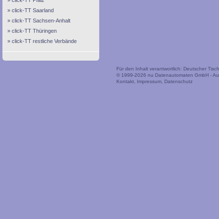
click-TT Pfalz
click-TT Saarland
click-TT Sachsen-Anhalt
click-TT Thüringen
click-TT restliche Verbände
Für den Inhalt verantwortlich: Deutscher Tis
© 1999-2026
nu Datenautomaten GmbH - Auto
Kontakt
,
Impressum
,
Datenschutz