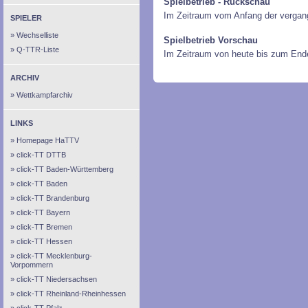
Spielbetrieb - Rückschau
Im Zeitraum vom Anfang der vergan
SPIELER
Wechselliste
Spielbetrieb Vorschau
Q-TTR-Liste
Im Zeitraum von heute bis zum End
ARCHIV
Wettkampfarchiv
LINKS
Homepage HaTTV
click-TT DTTB
click-TT Baden-Württemberg
click-TT Baden
click-TT Brandenburg
click-TT Bayern
click-TT Bremen
click-TT Hessen
click-TT Mecklenburg-
Vorpommern
click-TT Niedersachsen
click-TT Rheinland-Rheinhessen