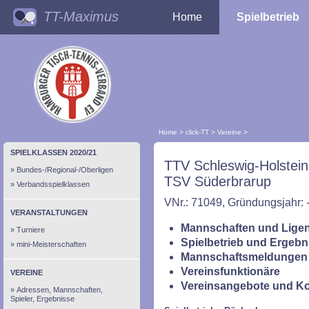
TT-Maximus
Home
Spielbetrieb
Home
>
click-TT
>
Vereine
>
SPIELKLASSEN 2020/21
TTV Schleswig-Holstein
Bundes-/Regional-/Oberligen
TSV Süderbrarup
Verbandsspielklassen
VNr.: 71049, Gründungsjahr: 
VERANSTALTUNGEN
Mannschaften und Ligen
Turniere
Spielbetrieb und Ergebn
mini-Meisterschaften
Mannschaftsmeldungen 
Vereinsfunktionäre
VEREINE
Vereinsangebote und K
Adressen, Mannschaften,
Spieler, Ergebnisse