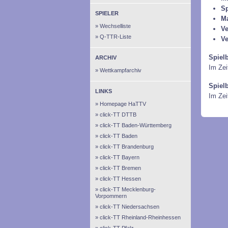
Sp
SPIELER
M
Wechselliste
Ve
Q-TTR-Liste
Ve
Spiel
ARCHIV
Im Zei
Wettkampfarchiv
Spiel
LINKS
Im Ze
Homepage HaTTV
click-TT DTTB
click-TT Baden-Württemberg
click-TT Baden
click-TT Brandenburg
click-TT Bayern
click-TT Bremen
click-TT Hessen
click-TT Mecklenburg-
Vorpommern
click-TT Niedersachsen
click-TT Rheinland-Rheinhessen