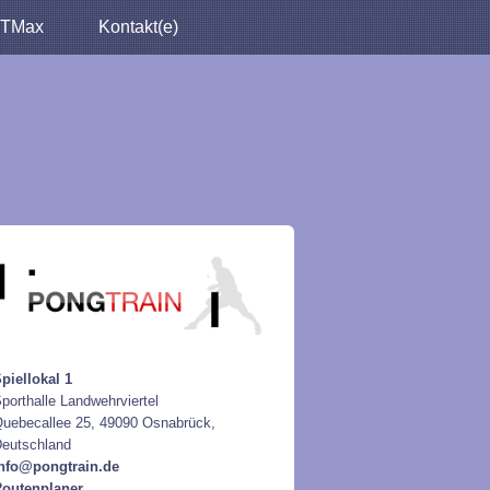
TMax
Kontakt(e)
piellokal 1
porthalle Landwehrviertel
uebecallee 25, 49090 Osnabrück,
eutschland
nfo@pongtrain.de
outenplaner