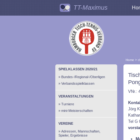
TT-Maximus
Ho
Home
>
c
SPIELKLASSEN 2020/21
Tisc
Bundes-/Regional-/Oberligen
Pong
Verbandsspielklassen
VNr.: 
VERANSTALTUNGEN
Konta
Turniere
Jörg 
mini-Meisterschaften
Kathar
Tel G 
VEREINE
vorst
Adressen, Mannschaften,
Spieler, Ergebnisse
Ma