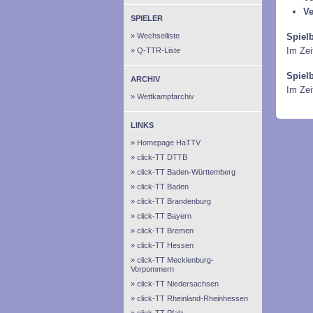
Ve
SPIELER
Wechselliste
Spiel
Im Zei
Q-TTR-Liste
Spiel
ARCHIV
Im Ze
Wettkampfarchiv
LINKS
Homepage HaTTV
click-TT DTTB
click-TT Baden-Württemberg
click-TT Baden
click-TT Brandenburg
click-TT Bayern
click-TT Bremen
click-TT Hessen
click-TT Mecklenburg-
Vorpommern
click-TT Niedersachsen
click-TT Rheinland-Rheinhessen