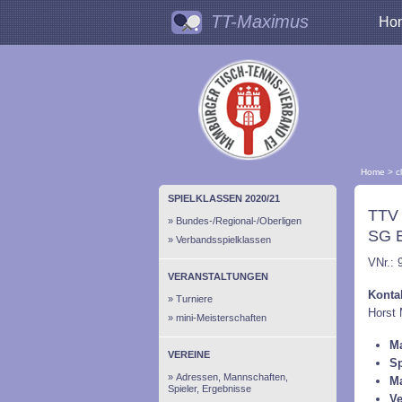
TT-Maximus
Ho
Home
>
c
SPIELKLASSEN 2020/21
TTV 
Bundes-/Regional-/Oberligen
SG E
Verbandsspielklassen
VNr.: 
VERANSTALTUNGEN
Konta
Turniere
Horst
mini-Meisterschaften
Ma
VEREINE
Sp
Adressen, Mannschaften,
M
Spieler, Ergebnisse
Ve