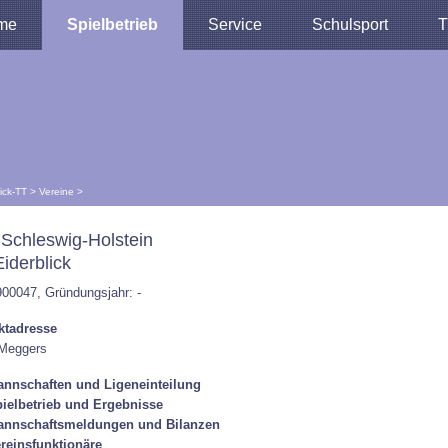
me
Spielbetrieb
Service
Schulsport
T
lick-TT
>
Vereine
>
Schleswig-Holstein
iderblick
900047, Gründungsjahr: -
ktadresse
 Meggers
nnschaften und Ligeneinteilung
ielbetrieb und Ergebnisse
annschaftsmeldungen und Bilanzen
reinsfunktionäre