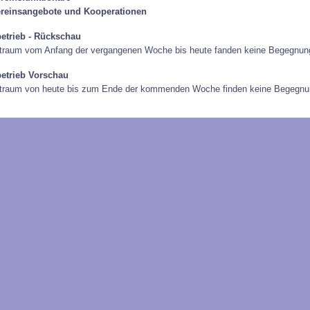
reinsangebote und Kooperationen
betrieb - Rückschau
traum vom Anfang der vergangenen Woche bis heute fanden keine Begegnung
betrieb Vorschau
itraum von heute bis zum Ende der kommenden Woche finden keine Begegnun