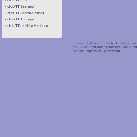
click-TT Pfalz
click-TT Saarland
click-TT Sachsen-Anhalt
click-TT Thüringen
click-TT restliche Verbände
Für den Inhalt verantwortlich: Deutscher Tis
© 1999-2026
nu Datenautomaten GmbH - Auto
Kontakt
,
Impressum
,
Datenschutz