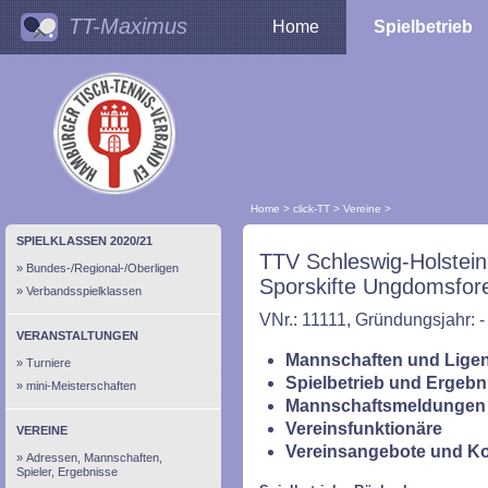
TT-Maximus
Home
Spielbetrieb
Home
>
click-TT
>
Vereine
>
SPIELKLASSEN 2020/21
TTV Schleswig-Holstein
Bundes-/Regional-/Oberligen
Sporskifte Ungdomsfor
Verbandsspielklassen
VNr.: 11111, Gründungsjahr: -
VERANSTALTUNGEN
Mannschaften und Ligen
Turniere
Spielbetrieb und Ergebn
mini-Meisterschaften
Mannschaftsmeldungen 
Vereinsfunktionäre
VEREINE
Vereinsangebote und K
Adressen, Mannschaften,
Spieler, Ergebnisse