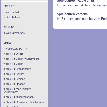
Spielbetrieb - Rückschau
Im Zeitraum vom Anfang der vergan
SPIELER
Wechselliste
Spielbetrieb Vorschau
Q-TTR-Liste
Im Zeitraum von heute bis zum End
ARCHIV
Wettkampfarchiv
LINKS
Homepage HaTTV
click-TT DTTB
click-TT Baden-Württemberg
click-TT Baden
click-TT Brandenburg
click-TT Bayern
click-TT Bremen
click-TT Hessen
click-TT Mecklenburg-
Vorpommern
click-TT Niedersachsen
click-TT Rheinland-Rheinhessen