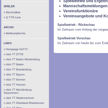
Spielbetrieb und Ergebn
Mannschaftsmeldungen 
SPIELER
Vereinsfunktionäre
Wechselliste
Vereinsangebote und K
Q-TTR-Liste
Spielbetrieb - Rückschau
ARCHIV
Im Zeitraum vom Anfang der vergan
Wettkampfarchiv
Spielbetrieb Vorschau
Im Zeitraum von heute bis zum End
LINKS
Homepage HaTTV
click-TT DTTB
click-TT Baden-Württemberg
click-TT Baden
click-TT Brandenburg
click-TT Bayern
click-TT Bremen
click-TT Hessen
click-TT Mecklenburg-
Vorpommern
click-TT Niedersachsen
click-TT Rheinland-Rheinhessen