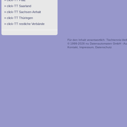
click-TT Pfalz
click-TT Saarland
click-TT Sachsen-Anhalt
click-TT Thüringen
click-TT restliche Verbände
Für den Inhalt verantwortlich: Tischtennis-V
© 1999-2026
nu Datenautomaten GmbH - Auto
Kontakt
,
Impressum
,
Datenschutz