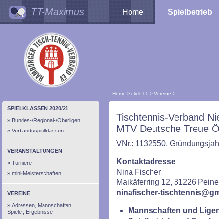
TT-Maximus
Home
Spielbetrieb
Home
>
click-TT
>
Vereine
>
SPIELKLASSEN 2020/21
Tischtennis-Verband Ni
Bundes-/Regional-/Oberligen
MTV Deutsche Treue Ö
Verbandsspielklassen
VNr.: 1132550, Gründungsjah
VERANSTALTUNGEN
Kontaktadresse
Turniere
Nina Fischer
mini-Meisterschaften
Maikäferring 12, 31226 Peine
ninafischer-tischtennis@g
VEREINE
Adressen, Mannschaften,
Mannschaften und Ligen
Spieler, Ergebnisse