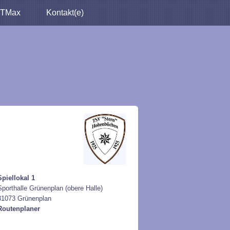
TMax
Kontakt(e)
Spiellokal 1
Sporthalle Grünenplan (obere Halle)
31073 Grünenplan
Routenplaner