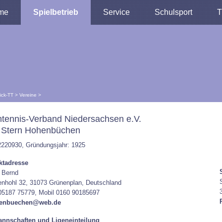
me
Spielbetrieb
Service
Schulsport
T
lick-TT
>
Vereine
>
htennis-Verband Niedersachsen e.V.
 Stern Hohenbüchen
2220930, Gründungsjahr: 1925
ktadresse
 Bernd
nhohl 32, 31073 Grünenplan, Deutschland
05187 75779, Mobil 0160 90185697
henbuechen@web.de
nnschaften und Ligeneinteilung