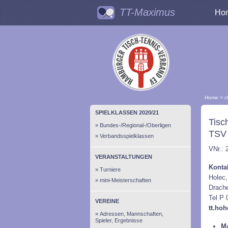
TT-Maximus
Ho
Home
>
c
SPIELKLASSEN 2020/21
Tisc
Bundes-/Regional-/Oberligen
TSV
Verbandsspielklassen
VNr.: 
VERANSTALTUNGEN
Konta
Turniere
Holec,
mini-Meisterschaften
Drache
Tel P 
VEREINE
tt.ho
Adressen, Mannschaften,
Spieler, Ergebnisse
Ma