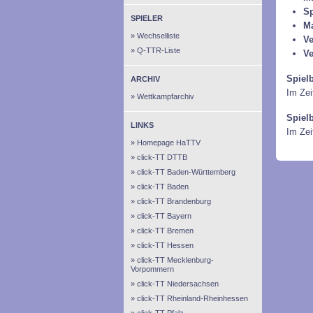
Sp
SPIELER
M
Wechselliste
Ve
Q-TTR-Liste
Ve
Spiel
ARCHIV
Im Zei
Wettkampfarchiv
Spiel
LINKS
Im Ze
Homepage HaTTV
click-TT DTTB
click-TT Baden-Württemberg
click-TT Baden
click-TT Brandenburg
click-TT Bayern
click-TT Bremen
click-TT Hessen
click-TT Mecklenburg-
Vorpommern
click-TT Niedersachsen
click-TT Rheinland-Rheinhessen