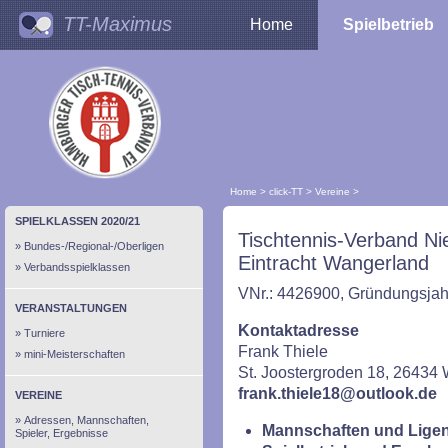
TT-Maximus
Home
Spielbetrieb
Home
>
click-TT
>
Vereine
>
SPIELKLASSEN 2020/21
Tischtennis-Verband Ni
Bundes-/Regional-/Oberligen
Eintracht Wangerland
Verbandsspielklassen
VNr.: 4426900, Gründungsjahr
VERANSTALTUNGEN
Kontaktadresse
Turniere
Frank Thiele
mini-Meisterschaften
St. Joostergroden 18, 26434
frank.thiele18@outlook.de
VEREINE
Adressen, Mannschaften,
Mannschaften und Ligen
Spieler, Ergebnisse