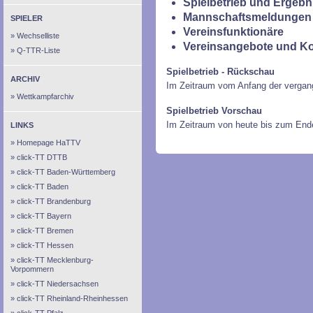
Spielbetrieb und Ergebn
Mannschaftsmeldungen 
SPIELER
Vereinsfunktionäre
Wechselliste
Vereinsangebote und K
Q-TTR-Liste
Spielbetrieb - Rückschau
ARCHIV
Im Zeitraum vom Anfang der vergan
Wettkampfarchiv
Spielbetrieb Vorschau
Im Zeitraum von heute bis zum End
LINKS
Homepage HaTTV
click-TT DTTB
click-TT Baden-Württemberg
click-TT Baden
click-TT Brandenburg
click-TT Bayern
click-TT Bremen
click-TT Hessen
click-TT Mecklenburg-
Vorpommern
click-TT Niedersachsen
click-TT Rheinland-Rheinhessen