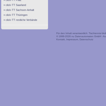
click-TT Pfalz
click-TT Saarland
click-TT Sachsen-Anhalt
click-TT Thüringen
click-TT restliche Verbände
Für den Inhalt verantwortlich: Tischtennis-V
© 1999-2026
nu Datenautomaten GmbH - Auto
Kontakt
,
Impressum
,
Datenschutz