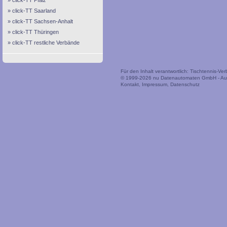
click-TT Pfalz
click-TT Saarland
click-TT Sachsen-Anhalt
click-TT Thüringen
click-TT restliche Verbände
Für den Inhalt verantwortlich: Tischtennis-V
© 1999-2026
nu Datenautomaten GmbH - Auto
Kontakt
,
Impressum
,
Datenschutz