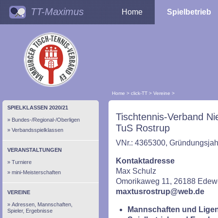
TT-Maximus
Home
Spielbetrieb
Home
>
click-TT
>
Vereine
>
SPIELKLASSEN 2020/21
Tischtennis-Verband Ni
Bundes-/Regional-/Oberligen
TuS Rostrup
Verbandsspielklassen
VNr.: 4365300, Gründungsjah
VERANSTALTUNGEN
Kontaktadresse
Turniere
Max Schulz
mini-Meisterschaften
Omorikaweg 11, 26188 Edew
maxtusrostrup@web.de
VEREINE
Adressen, Mannschaften,
Mannschaften und Ligen
Spieler, Ergebnisse