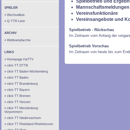
Spielbetrieb und Ergebn
Mannschaftsmeldungen 
SPIELER
Vereinsfunktionäre
Wechselliste
Vereinsangebote und K
Q-TTR-Liste
Spielbetrieb - Rückschau
ARCHIV
Im Zeitraum vom Anfang der vergan
Wettkampfarchiv
Spielbetrieb Vorschau
Im Zeitraum von heute bis zum End
LINKS
Homepage HaTTV
click-TT DTTB
click-TT Baden-Württemberg
click-TT Baden
click-TT Brandenburg
click-TT Bayern
click-TT Bremen
click-TT Hessen
click-TT Mecklenburg-
Vorpommern
click-TT Niedersachsen
click-TT Rheinland-Rheinhessen