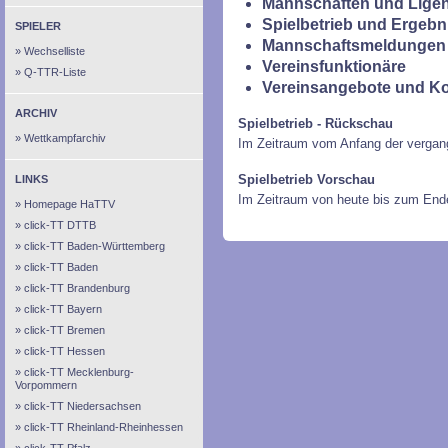
Mannschaften und Ligen
Spielbetrieb und Ergebn
SPIELER
Mannschaftsmeldungen 
Wechselliste
Vereinsfunktionäre
Q-TTR-Liste
Vereinsangebote und K
ARCHIV
Spielbetrieb - Rückschau
Wettkampfarchiv
Im Zeitraum vom Anfang der vergan
Spielbetrieb Vorschau
LINKS
Im Zeitraum von heute bis zum End
Homepage HaTTV
click-TT DTTB
click-TT Baden-Württemberg
click-TT Baden
click-TT Brandenburg
click-TT Bayern
click-TT Bremen
click-TT Hessen
click-TT Mecklenburg-
Vorpommern
click-TT Niedersachsen
click-TT Rheinland-Rheinhessen