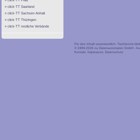
click-TT Pfalz
click-TT Saarland
click-TT Sachsen-Anhalt
click-TT Thüringen
click-TT restliche Verbände
Für den Inhalt verantwortlich: Tischtennis-V
© 1999-2026
nu Datenautomaten GmbH - Auto
Kontakt
,
Impressum
,
Datenschutz