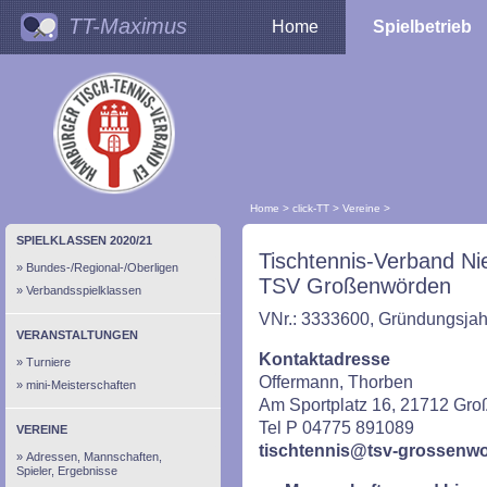
TT-Maximus
Home
Spielbetrieb
Home
>
click-TT
>
Vereine
>
SPIELKLASSEN 2020/21
Tischtennis-Verband Ni
Bundes-/Regional-/Oberligen
TSV Großenwörden
Verbandsspielklassen
VNr.: 3333600, Gründungsjah
VERANSTALTUNGEN
Kontaktadresse
Turniere
Offermann, Thorben
mini-Meisterschaften
Am Sportplatz 16, 21712 Gr
Tel P 04775 891089
VEREINE
tischtennis@tsv-grossenw
Adressen, Mannschaften,
Spieler, Ergebnisse