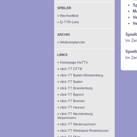
Sp
SPIELER
M
Wechselliste
Ve
Q-TTR-Liste
Ve
Spiel
ARCHIV
Im Zei
Wettkampfarchiv
Spiel
LINKS
Im Ze
Homepage HaTTV
click-TT DTTB
click-TT Baden-Württemberg
click-TT Baden
click-TT Brandenburg
click-TT Bayern
click-TT Bremen
click-TT Hessen
click-TT Mecklenburg-
Vorpommern
click-TT Niedersachsen
click-TT Rheinland-Rheinhessen