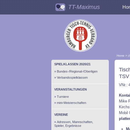
TT-Maximus
Ho
Home
>
c
SPIELKLASSEN 2020/21
Tisc
Bundes-/Regional-/Oberligen
TSV 
Verbandsspielklassen
VNr.: 
VERANSTALTUNGEN
Konta
Turniere
Mike P
mini-Meisterschaften
Kirchs
Mobil
VEREINE
platt
Adressen, Mannschaften,
Spieler, Ergebnisse
Ma