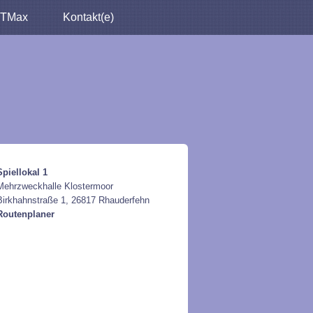
TMax
Kontakt(e)
Spiellokal 1
Mehrzweckhalle Klostermoor
Birkhahnstraße 1, 26817 Rhauderfehn
Routenplaner