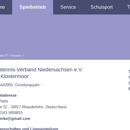
me
Spielbetrieb
Service
Schulsport
T
lick-TT
>
Vereine
>
htennis-Verband Niedersachsen e.V.
Klostermoor
4442950, Gründungsjahr: -
ktadresse
latte
tr 52 , 26817 Rhauderfehn, Deutschland
 0163 5858815
emike@gmail.com
nnschaften und Ligeneinteilung