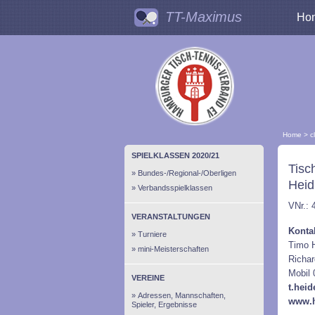
TT-Maximus
Ho
Home
>
c
SPIELKLASSEN 2020/21
Tisc
Bundes-/Regional-/Oberligen
Heid
Verbandsspielklassen
VNr.: 
VERANSTALTUNGEN
Konta
Turniere
Timo 
mini-Meisterschaften
Richar
Mobil
VEREINE
t.hei
Adressen, Mannschaften,
www.h
Spieler, Ergebnisse