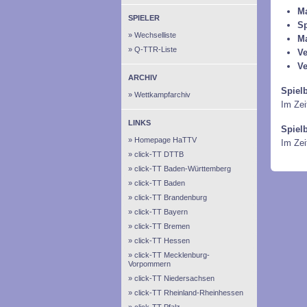
Ma
SPIELER
Sp
Wechselliste
M
Q-TTR-Liste
Ve
Ve
ARCHIV
Spiel
Wettkampfarchiv
Im Zei
LINKS
Spiel
Homepage HaTTV
Im Ze
click-TT DTTB
click-TT Baden-Württemberg
click-TT Baden
click-TT Brandenburg
click-TT Bayern
click-TT Bremen
click-TT Hessen
click-TT Mecklenburg-
Vorpommern
click-TT Niedersachsen
click-TT Rheinland-Rheinhessen