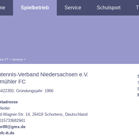
me
Spielbetrieb
Service
Schulsport
T
lick-TT
>
Vereine
>
htennis-Verband Niedersachsen e.V.
mühler FC
4422350, Gründungsjahr: 1966
ktadresse
Heider
d-Wagner-Str. 14, 26419 Schortens, Deutschland
 015733682941
der00@gmx.de
fc-tt.de