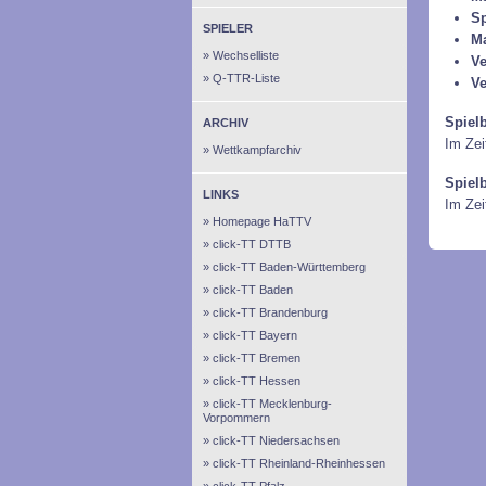
Sp
SPIELER
M
Wechselliste
Ve
Q-TTR-Liste
Ve
Spiel
ARCHIV
Im Zei
Wettkampfarchiv
Spiel
LINKS
Im Ze
Homepage HaTTV
click-TT DTTB
click-TT Baden-Württemberg
click-TT Baden
click-TT Brandenburg
click-TT Bayern
click-TT Bremen
click-TT Hessen
click-TT Mecklenburg-
Vorpommern
click-TT Niedersachsen
click-TT Rheinland-Rheinhessen