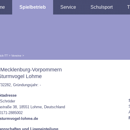
me
Spielbetrieb
Service
Schulsport
T
lick-TT
>
Vereine
>
 Mecklenburg-Vorpommern
Sturmvogel Lohme
732282, Gründungsjahr: -
ktadresse
 Schröder
astraße 38, 18551 Lohme, Deutschland
 0171-2885002
sturmvogel-lohme.de
nnschaften und Ligeneinteilung