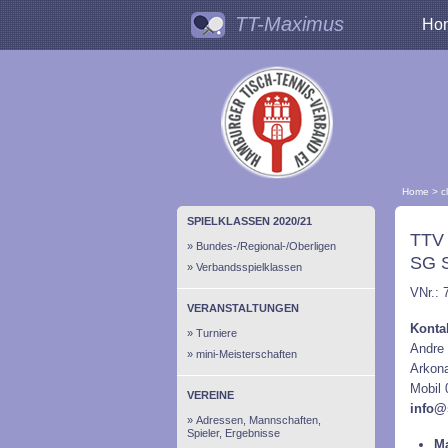
TT-Maximus
Ho
Home
>
c
SPIELKLASSEN 2020/21
TTV
Bundes-/Regional-/Oberligen
SG 
Verbandsspielklassen
VNr.: 
VERANSTALTUNGEN
Konta
Turniere
Andre
mini-Meisterschaften
Arkon
Mobil
VEREINE
info@
Adressen, Mannschaften,
Spieler, Ergebnisse
Ma