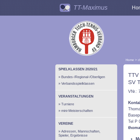
TT-Maximus
Ho
Home
>
c
SPIELKLASSEN 2020/21
TTV
Bundes-/Regional-/Oberligen
SV T
Verbandsspielklassen
VNr.: 
VERANSTALTUNGEN
Konta
Turniere
Thoma
mini-Meisterschaften
Basep
Tel P 
VEREINE
thoma
Adressen, Mannschaften,
Spieler, Ergebnisse
Ma