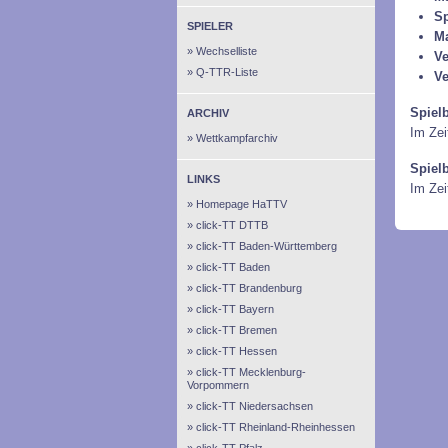
Sp
SPIELER
M
Wechselliste
Ve
Q-TTR-Liste
Ve
Spiel
ARCHIV
Im Zei
Wettkampfarchiv
Spiel
LINKS
Im Ze
Homepage HaTTV
click-TT DTTB
click-TT Baden-Württemberg
click-TT Baden
click-TT Brandenburg
click-TT Bayern
click-TT Bremen
click-TT Hessen
click-TT Mecklenburg-
Vorpommern
click-TT Niedersachsen
click-TT Rheinland-Rheinhessen