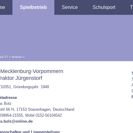
me
Spielbetrieb
Service
Schulsport
T
lick-TT
>
Vereine
>
 Mecklenburg-Vorpommern
raktor Jürgenstorf
710351, Gründungsjahr: 1948
ktadresse
s Bolz
ohl 66 H, 17153 Stavenhagen, Deutschland
039954-21555, Mobil 0152-56104542
s.bolz@online.de
nnschaften und Ligeneinteilung