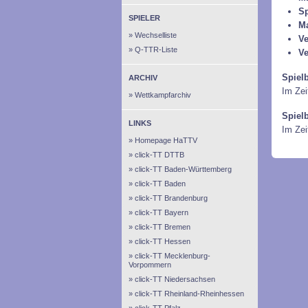
Sp
SPIELER
M
Wechselliste
Ve
Q-TTR-Liste
Ve
Spiel
ARCHIV
Im Zei
Wettkampfarchiv
Spiel
LINKS
Im Ze
Homepage HaTTV
click-TT DTTB
click-TT Baden-Württemberg
click-TT Baden
click-TT Brandenburg
click-TT Bayern
click-TT Bremen
click-TT Hessen
click-TT Mecklenburg-
Vorpommern
click-TT Niedersachsen
click-TT Rheinland-Rheinhessen