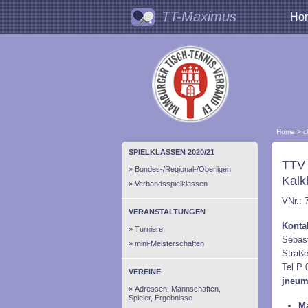
TT-Maximus
Ho
Home
>
c
SPIELKLASSEN 2020/21
TTV
Bundes-/Regional-/Oberligen
Kalk
Verbandsspielklassen
VNr.: 
VERANSTALTUNGEN
Konta
Turniere
Sebas
mini-Meisterschaften
Straße
Tel P
VEREINE
jneum
Adressen, Mannschaften,
Spieler, Ergebnisse
Ma