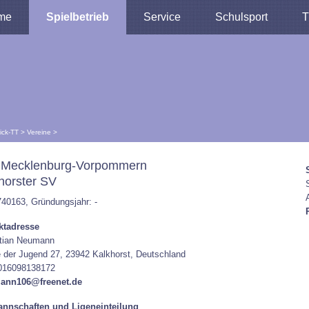
me
Spielbetrieb
Service
Schulsport
T
lick-TT
>
Vereine
>
 Mecklenburg-Vorpommern
horster SV
740163, Gründungsjahr: -
ktadresse
tian Neumann
 der Jugend 27, 23942 Kalkhorst, Deutschland
 016098138172
ann106@freenet.de
nnschaften und Ligeneinteilung